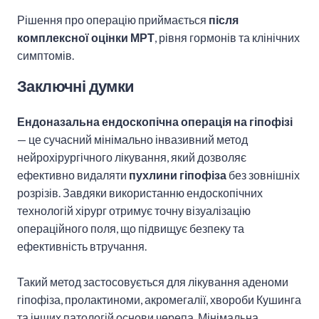
Рішення про операцію приймається
після
комплексної оцінки МРТ
, рівня гормонів та клінічних
симптомів.
Заключні думки
Ендоназальна ендоскопічна операція на гіпофізі
— це сучасний мінімально інвазивний метод
нейрохірургічного лікування, який дозволяє
ефективно видаляти
пухлини гіпофіза
без зовнішніх
розрізів. Завдяки використанню ендоскопічних
технологій хірург отримує точну візуалізацію
операційного поля, що підвищує безпеку та
ефективність втручання.
Такий метод застосовується для лікування аденоми
гіпофіза, пролактиноми, акромегалії, хвороби Кушинга
та інших патологій основи черепа. Мінімальна