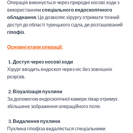
Операція виконується через природні носові ходи з
використанням
спеціального ендоскопічного
обладнання
. Це дозволяє хірургу отримати точний
доступ до області турецького сідла, де розташований
гіпофіз
.
Основні етапи операції:
1. Доступ через носові ходи
Хірург вводить ендоскоп через ніс без зовнішніх
розрізів.
2. Візуалізація пухлини
За допомогою ендоскопічної камери лікар отримує
збільшене зображення операційного поля.
3. Видалення пухлини
Пухлина гіпофіза видаляється спеціальними