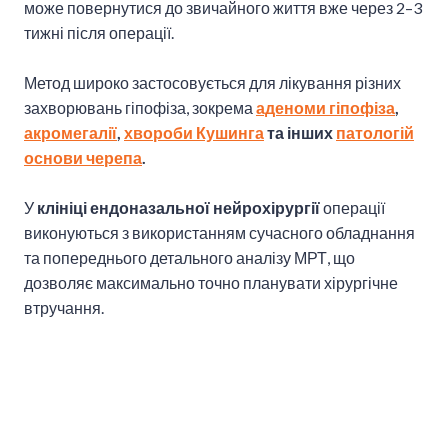
може повернутися до звичайного життя вже через 2–3
тижні після операції.
Метод широко застосовується для лікування різних
захворювань гіпофіза, зокрема
аденоми гіпофіза
,
акромегалії
,
хвороби Кушинга
та інших
патологій
основи черепа
.
У
клініці ендоназальної нейрохірургії
операції
виконуються з використанням сучасного обладнання
та попереднього детального аналізу МРТ, що
дозволяє максимально точно планувати хірургічне
втручання.