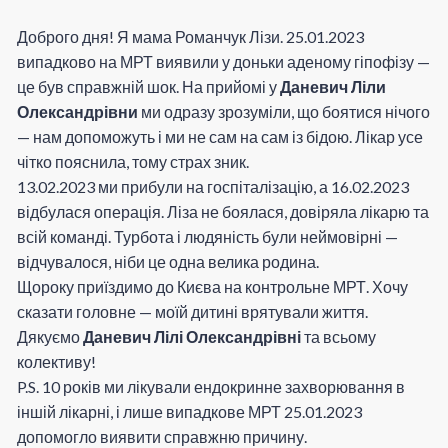
Доброго дня! Я мама Романчук Лізи. 25.01.2023
випадково на МРТ виявили у доньки аденому гіпофізу —
це був справжній шок. На прийомі у
Даневич Ліли
Олександрівни
ми одразу зрозуміли, що боятися нічого
— нам допоможуть і ми не сам на сам із бідою. Лікар усе
чітко пояснила, тому страх зник.
13.02.2023 ми прибули на госпіталізацію, а 16.02.2023
відбулася операція. Ліза не боялася, довіряла лікарю та
всій команді. Турбота і людяність були неймовірні —
відчувалося, ніби це одна велика родина.
Щороку приїздимо до Києва на контрольне МРТ. Хочу
сказати головне — моїй дитині врятували життя.
Дякуємо
Даневич Лілі Олександрівні
та всьому
колективу!
P.S. 10 років ми лікували ендокринне захворювання в
іншій лікарні, і лише випадкове МРТ 25.01.2023
допомогло виявити справжню причину.