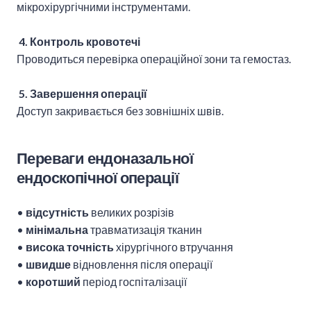
мікрохірургічними інструментами.
4. Контроль кровотечі
Проводиться перевірка операційної зони та гемостаз.
5. Завершення операції
Доступ закривається без зовнішніх швів.
Переваги ендоназальної
ендоскопічної операції
•
відсутність
великих розрізів
•
мінімальна
травматизація тканин
•
висока точність
хірургічного втручання
•
швидше
відновлення після операції
•
коротший
період госпіталізації