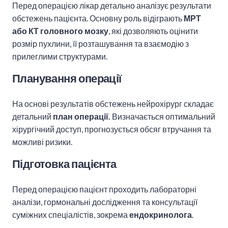
Перед операцією лікар детально аналізує результати
обстежень пацієнта. Основну роль відіграють
МРТ
або КТ головного мозку
, які дозволяють оцінити
розмір пухлини, її розташування та взаємодію з
прилеглими структурами.
Планування операції
На основі результатів обстежень нейрохірург складає
детальний
план операції.
Визначається оптимальний
хірургічний доступ, прогнозується обсяг втручання та
можливі ризики.
Підготовка пацієнта
Перед операцією пацієнт проходить лабораторні
аналізи, гормональні дослідження та консультації
суміжних спеціалістів, зокрема
ендокринолога
.