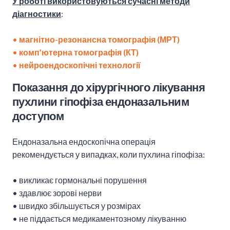
У роботі використовуються сучасні методи
діагностики
:
•
магнітно-резонансна томографія (МРТ)
•
комп’ютерна томографія (КТ)
•
нейроендоскопічні технології
Показання до хірургічного лікування
пухлини гіпофіза ендоназальним
доступом
Ендоназальна ендоскопічна операція
рекомендується у випадках, коли пухлина гіпофіза:
• викликає гормональні порушення
• здавлює зорові нерви
• швидко збільшується у розмірах
• не піддається медикаментозному лікуванню