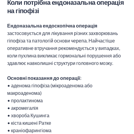
Коли потрібна ендоназальна операція
на гіпофізі
Ендоназальна ендоскопічна операція
застосовується для лікування різних захворювань
гіпофіза та патологій основи черепа. Найчастіше
оперативне втручання рекомендується у випадках,
коли пухлина викликає гормональні порушення або
здавлює навколишні структури головного мозку.
Основні показання до операції:
•
аденома гіпофіза
(
мікроаденома
або
макроаденома
)
•
пролактинома
•
акромегалія
•
хвороба Кушинга
•
кіста кишені Ратке
•
краніофарингіома