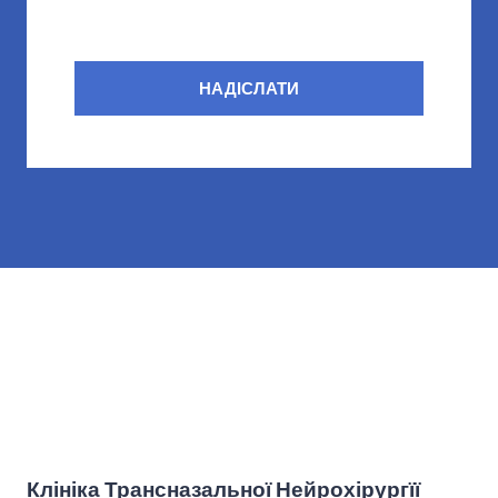
НАДІСЛАТИ
Клініка Трансназальної Нейрохірургїї