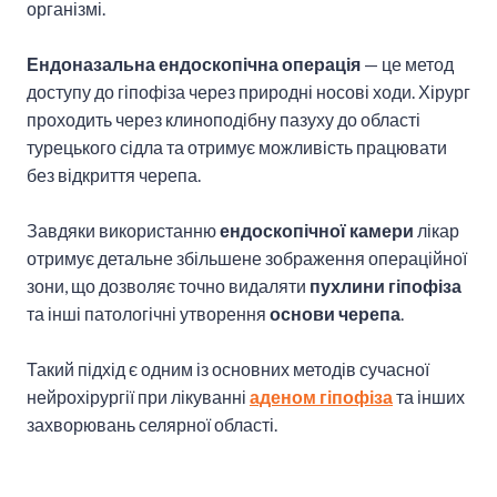
організмі.
Ендоназальна ендоскопічна операція
— це метод
доступу до гіпофіза через природні носові ходи. Хірург
проходить через клиноподібну пазуху до області
турецького сідла та отримує можливість працювати
без відкриття черепа.
Завдяки використанню
ендоскопічної камери
лікар
отримує детальне збільшене зображення операційної
зони, що дозволяє точно видаляти
пухлини гіпофіза
та інші патологічні утворення
основи черепа
.
Такий підхід є одним із основних методів сучасної
нейрохірургії при лікуванні
аденом гіпофіза
та інших
захворювань селярної області.