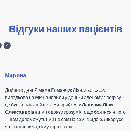
Відгуки наших пацієнтів
Марина
Доброго дня! Я мама Романчук Лізи. 25.01.2023
випадково на МРТ виявили у доньки аденому гіпофізу —
це був справжній шок. На прийомі у
Даневич Ліли
Олександрівни
ми одразу зрозуміли, що боятися нічого
— нам допоможуть і ми не сам на сам із бідою. Лікар усе
чітко пояснила, тому страх зник.