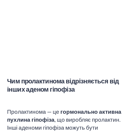
Чим пролактинома відрізняється від
інших аденом гіпофіза
Пролактинома — це
гормонально активна
пухлина гіпофіза
, що виробляє пролактин.
Інші аденоми гіпофіза можуть бути