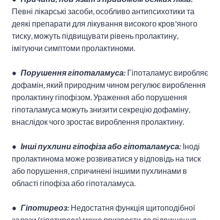
Певні лікарські засоби, особливо антипсихотики та
деякі препарати для лікування високого кров'яного
тиску, можуть підвищувати рівень пролактину,
імітуючи симптоми пролактиноми.
●
Порушення гіпоталамуса:
Гіпоталамус виробляє
дофамін, який природним чином регулює вироблення
пролактину гіпофізом. Ураження або порушення
гіпоталамуса можуть знизити секрецію дофаміну,
внаслідок чого зростає вироблення пролактину.
●
Інші пухлини гіпофіза або гіпоталамуса:
Іноді
пролактинома може розвиватися у відповідь на тиск
або порушення, спричинені іншими пухлинами в
області гіпофіза або гіпоталамуса.
●
Гіпотиреоз:
Недостатня функція щитоподібної
залози (гіпотиреоз) може призвести до підвищення