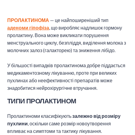
ПРОЛАКТИНОМА
— це найпоширеніший тип
аденоми гіпофіза
, що виробляє надлишок гормону
пролактину. Вона може викликати порушення
менструального циклу, безпліддя, виділення молока з
молочних залоз (галакторею) та зниження лібідо.
У більшості випадків пролактинома добре піддається
медикаментозному лікуванню, проте при великих
пухлинах або неефективності препаратів може
знадобитися нейрохірургічне втручання.
ТИПИ ПРОЛАКТИНОМ
Пролактиноми класифікують
залежно від розміру
пухлини
, оскільки саме розмір новоутворення
впливає на симптоми та тактику лікування.