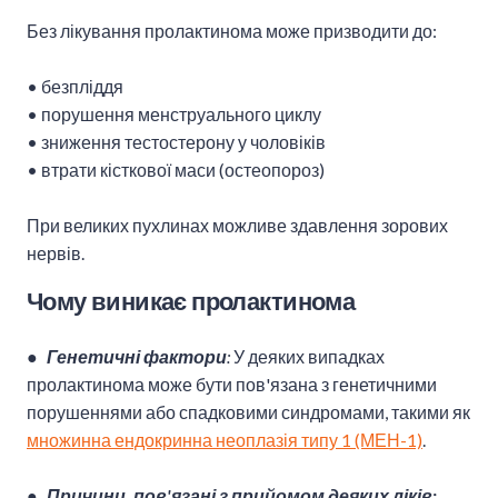
Без лікування пролактинома може призводити до:
• безпліддя
• порушення менструального циклу
• зниження тестостерону у чоловіків
• втрати кісткової маси (остеопороз)
При великих пухлинах можливе здавлення зорових
нервів.
Чому виникає пролактинома
●
Генетичні фактори
:
У деяких випадках
пролактинома може бути пов'язана з генетичними
порушеннями або спадковими синдромами, такими як
множинна ендокринна неоплазія типу 1 (МЕН-1)
.
●
Причини, пов'язані з прийомом деяких ліків: