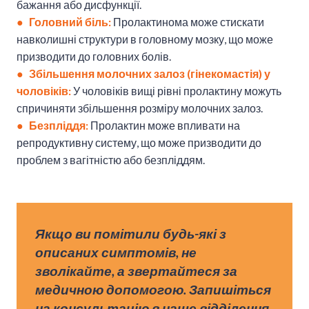
бажання або дисфункції.
● Головний біль:
Пролактинома може стискати
навколишні структури в головному мозку, що може
призводити до головних болів.
● Збільшення молочних залоз (гінекомастія) у
чоловіків:
У чоловіків вищі рівні пролактину можуть
спричиняти збільшення розміру молочних залоз.
● Безпліддя:
Пролактин може впливати на
репродуктивну систему, що може призводити до
проблем з вагітністю або безпліддям.
Якщо ви помітили будь-які з
описаних симптомів, не
зволікайте, а звертайтеся за
медичною допомогою. Запишіться
на консультацію в
наше відділення
,