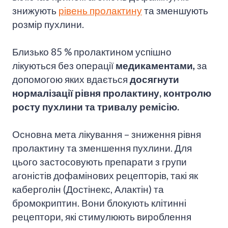
знижують
рівень пролактину
та зменшують
розмір пухлини.
Близько 85 % пролактином успішно
лікуються без операції
медикаментами
,
за
допомогою яких вдається
досягнути
нормалізації рівня пролактину, контролю
росту пухлини та тривалу ремісію.
Основна мета лікування – зниження рівня
пролактину та зменшення пухлини. Для
цього застосовують препарати з групи
агоністів дофамінових рецепторів, такі як
каберголін (Достінекс, Алактін) та
бромокриптин. Вони блокують клітинні
рецептори, які стимулюють вироблення