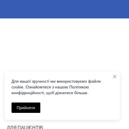
Клініка Трансназальної Нейрохірургїї
Для вашої зручності ми використовуємо файли
основи черепа
cookie. Ознайомтеся з нашою Політикою
конфіденційності, щоб дізнатися більше.
ГОЛОВНА
Прийняти
ПРО ВІДДІЛЕННЯ
ДЛЯ ПАЦІЄНТІВ