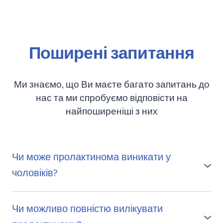
Поширені запитання
Ми знаємо, що Ви маєте багато запитань до
нас та ми спробуємо відповісти на
найпоширеніші з них
Чи може пролактинома виникати у
чоловіків?
Так, хоча пролактинома частіше діагностується у
жінок, вона також може виникати у чоловіків,
Чи можливо повністю вилікувати
призводячи до симптомів, таких як знижене лібідо,