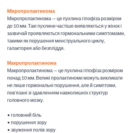
Мікропролактинома
Мікропролактинома — це пухлина гіпофіза розміром
до 10 мм. Такі пухлини частіше виявляються у жінок і
зазвичай проявляються гормональними симптомами,
такими як порушення менструального циклу,
галакторея або безпліддя.
Макропролактинома
Макропролактинома — це пухлина гіпофіза розміром
понад 10 мм. Великі пролактиноми можуть викликати
не лише гормональні порушення, але й симптоми,
пов’язані зі здавленням навколишніх структур
головного мозку.
• головний біль
• порушення зору
• звуження полів зору