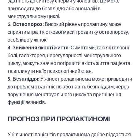
здатність до синтезу сперми у чоловіків. Це може
призводити до безпліддя або аномалій в
менструальному циклі.
3. Остеопороз:
Високий рівень пролактину може
сприяти втраті кісткової маси і розвитку остеопорозу,
особливо у жінок.
4. Зниження якості життя:
Симптоми, такі як головні
болі, галакторея, нерегулярності менструального
циклу, можуть значно погіршити якість життя пацієнта
та вплинути на їх психологічний стан.
5. Безпліддя:
У жінок пролактинома може призводити
до проблем з вагітністю або навіть безпліддям, через
порушення менструального циклу та пригнічення
функції яєчників.
ПРОГНОЗ ПРИ ПРОЛАКТИНОМІ
У більшості пацієнтів пролактинома добре піддається