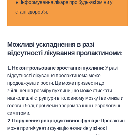
● Інформування лікаря про будь-які зміни у
стані здоров'я.
Можливі ускладнення в разі
відсутності лікування пролактиноми:
1. Неконтрольоване зростання пухлини:
У разі
відсутності лікування пролактинома може
продовжувати рости. Це може призвести до
збільшення розміру пухлини, що може стискати
навколишні структури в головному мозку і викликати
головні болі, проблеми з зором та інші неврологічні
симптоми.
2. Порушення репродуктивної функції:
Пролактин
може пригнічувати функцію яєчників у жінок і