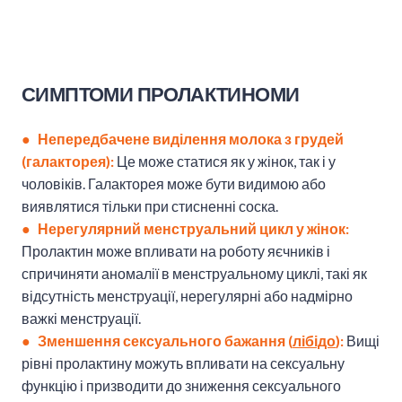
СИМПТОМИ ПРОЛАКТИНОМИ
● Непередбачене виділення молока з грудей
(галакторея):
Це може статися як у жінок, так і у
чоловіків. Галакторея може бути видимою або
виявлятися тільки при стисненні соска.
● Нерегулярний менструальний цикл у жінок:
Пролактин може впливати на роботу яєчників і
спричиняти аномалії в менструальному циклі, такі як
відсутність менструації, нерегулярні або надмірно
важкі менструації.
● Зменшення сексуального бажання (
лібідо
):
Вищі
рівні пролактину можуть впливати на сексуальну
функцію і призводити до зниження сексуального