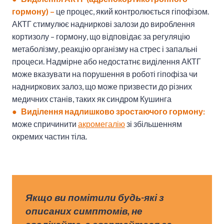
гормону) –
це процес, який контролюється гіпофізом.
АКТГ стимулює надниркові залози до вироблення
кортизолу – гормону, що відповідає за регуляцію
метаболізму, реакцію організму на стрес і запальні
процеси. Надмірне або недостатнє виділення АКТГ
може вказувати на порушення в роботі гіпофіза чи
надниркових залоз, що може призвести до різних
медичних станів, таких як
синдром Кушинга
● Виділення надлишково зростаючого гормону:
може спричинити
акромегалію
зі збільшенням
окремих частин тіла.
Якщо ви помітили будь-які з
описаних симптомів, не