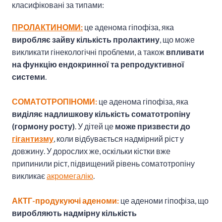
класифіковані за типами:
ПРОЛАКТИНОМИ:
це аденома гіпофіза, яка
виробляє зайву кількість пролактину
, що може
викликати гінекологічні проблеми, а також
впливати
на функцію ендокринної та репродуктивної
системи
.
СОМАТОТРОПІНОМИ:
це аденома гіпофіза, яка
виділяє надлишкову кількість соматотропіну
(гормону росту)
. У дітей це
може призвести до
гігантизму
, коли відбувається надмірний ріст у
довжину. У дорослих же, оскільки кістки вже
припинили ріст, підвищений рівень соматотропіну
викликає
акромегалію
.
АКТГ-продукуючі аденоми:
це аденоми гіпофіза, що
виробляють надмірну кількість