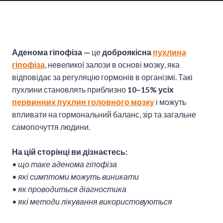
Аденома гіпофіза —
це
доброякісна
пухлина
гіпофіза
, невеликої залози в основі мозку, яка
відповідає за регуляцію гормонів в організмі. Такі
пухлини становлять приблизно
10–15% усіх
первинних пухлин головного мозку
і можуть
впливати на гормональний баланс, зір та загальне
самопочуття людини.
На цій сторінці ви дізнаєтесь:
• що таке аденома гіпофіза
• які симптоми можуть виникати
• як проводиться діагностика
• які методи лікування використовуються