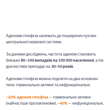
Аденоми гіпофіза належать до поширених пухлин
центральної нервової системи.
За даними досліджень, частота аденом становить
близько
80–100 випадків на 100 000 населення,
а пік
діагностики припадає на
30–50 років
.
Аденоми гіпофіза можна поділити на два основних
типи: гормонально активні та нефункціональні.
~60% аденом гіпофіза
— гормонально активні
(найчастіше пролактиноми),
~40%
— нефункціональні.