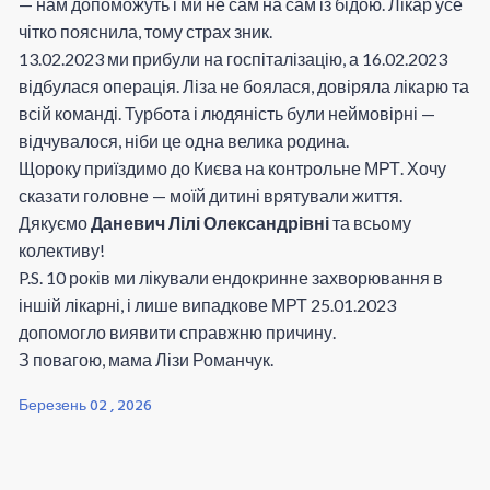
— нам допоможуть і ми не сам на сам із бідою. Лікар усе
чітко пояснила, тому страх зник.
13.02.2023 ми прибули на госпіталізацію, а 16.02.2023
відбулася операція. Ліза не боялася, довіряла лікарю та
всій команді. Турбота і людяність були неймовірні —
відчувалося, ніби це одна велика родина.
Щороку приїздимо до Києва на контрольне МРТ. Хочу
сказати головне — моїй дитині врятували життя.
Дякуємо
Даневич Лілі Олександрівні
та всьому
колективу!
P.S. 10 років ми лікували ендокринне захворювання в
іншій лікарні, і лише випадкове МРТ 25.01.2023
допомогло виявити справжню причину.
З повагою, мама Лізи Романчук.
Березень 02 , 2026