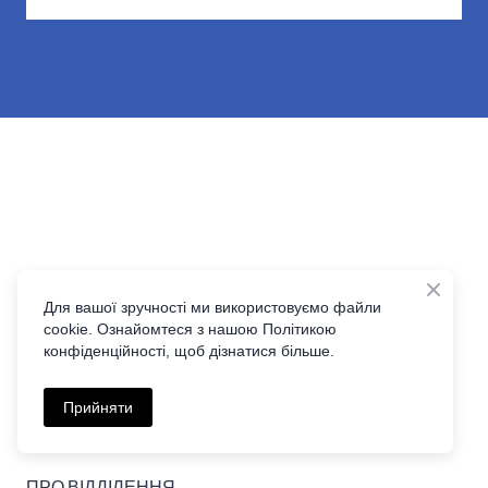
Для вашої зручності ми використовуємо файли
cookie. Ознайомтеся з нашою Політикою
Клініка Трансназальної Нейрохірургїї
конфіденційності, щоб дізнатися більше.
основи черепа
Прийняти
ГОЛОВНА
ПРО ВІДДІЛЕННЯ