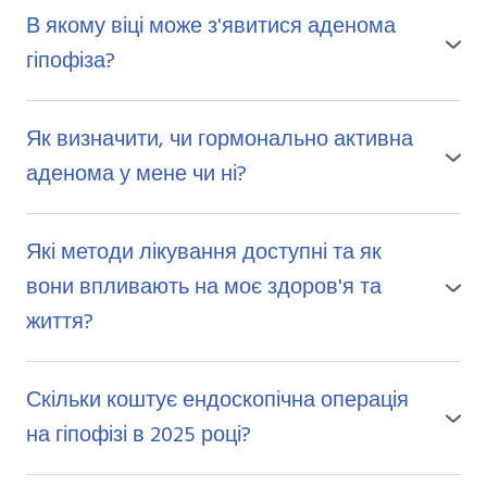
В якому віці може з'явитися аденома
гіпофіза?
Аденома гіпофіза може виникнути у будь-якому віці,
але вона частіше діагностується у людей від 30 до 50
Як визначити, чи гормонально активна
років.
аденома у мене чи ні?
Для визначення типу аденоми використовують
лабораторні тести на рівень гормонів у крові та
Які методи лікування доступні та як
інструментальні методи, такі як МРТ та КТ головного
вони впливають на моє здоров'я та
мозку.
життя?
Лікування аденоми гіпофіза може включати
консервативні методи (ліки для контролю
Скільки коштує ендоскопічна операція
гормонального вироблення) та хірургічне втручання,
на гіпофізі в 2025 році?
кожен з яких має свої переваги та ризики.
Наше відділення працює на базі Інституту