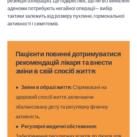
резекція (операція). Це підкреслює, що не всі виявлені
аденоми потребують негайної операції— вибір
тактики залежить від розміру пухлини, гормональної
активності і симптомів.
Пацієнти повинні дотримуватися
рекомендацій лікаря та внести
зміни в свій спосіб життя:
●
Зміни в образі життя:
Спрямовані на
здоровий спосіб життя, включаючи
збалансовану дієту та регулярну фізичну
активність.
●
Регулярні медичні обстеження:
Забезпечення регулярних візитів до лікаря для