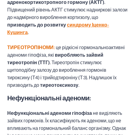
адренокортикотропного гормону (АКТГ)
.
Підвищений рівень АКТГ стимулює надниркові залози
до надмірного вироблення кортизолу, що
призводить до розвитку
синдрому Іценко-
Кушинга
.
ТИРЕОТРОПІНОМИ:
це рідкісні гормональноактивні
аденоми гіпофіза, які
виробляють зайвий
тиреотропін (ТТГ)
. Тиреотропін стимулює
щитоподібну залозу до вироблення гормонів
тироксину (Т4) і трийодтироніну (Т3). Надлишок їх
призводить до
тиреотоксикозу
.
Нефункціональні аденоми:
Нефункціональні аденоми гіпофіза
не виділяють
зайвих гормонів. Їх класифікують як аденоми, що не
впливають на гормональний баланс організму. Однак