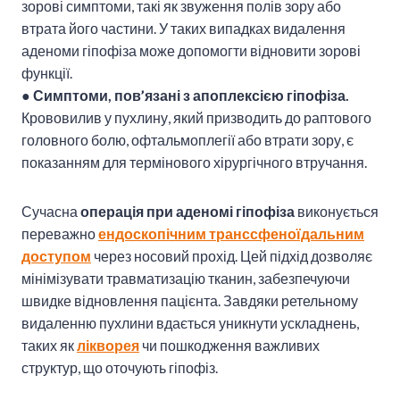
зорові симптоми, такі як звуження полів зору або
втрата його частини. У таких випадках видалення
аденоми гіпофіза може допомогти відновити зорові
функції.
●
Симптоми, пов’язані з апоплексією гіпофіза.
Крововилив у пухлину, який призводить до раптового
головного болю, офтальмоплегії або втрати зору, є
показанням для термінового хірургічного втручання.
Сучасна
операція при аденомі гіпофіза
виконується
переважно
ендоскопічним транссфеноїдальним
доступом
через носовий прохід. Цей підхід дозволяє
мінімізувати травматизацію тканин, забезпечуючи
швидке відновлення пацієнта. Завдяки ретельному
видаленню пухлини вдається уникнути ускладнень,
таких як
лікворея
чи пошкодження важливих
структур, що оточують гіпофіз.