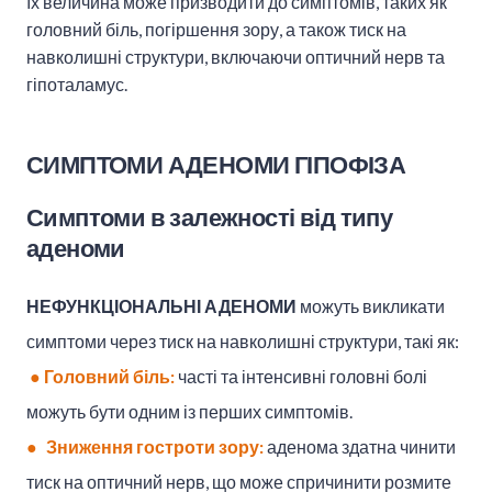
їх величина може призводити до симптомів, таких як
головний біль, погіршення зору, а також тиск на
навколишні структури, включаючи оптичний нерв та
гіпоталамус.
СИМПТОМИ АДЕНОМИ ГІПОФІЗА
Симптоми в залежності від типу
аденоми
НЕФУНКЦІОНАЛЬНІ АДЕНОМИ
можуть викликати
симптоми через тиск на навколишні структури, такі як:
●
Головний біль:
часті та інтенсивні головні болі
можуть бути одним із перших симптомів.
●
Зниження гостроти зору:
аденома здатна чинити
тиск на оптичний нерв, що може спричинити розмите