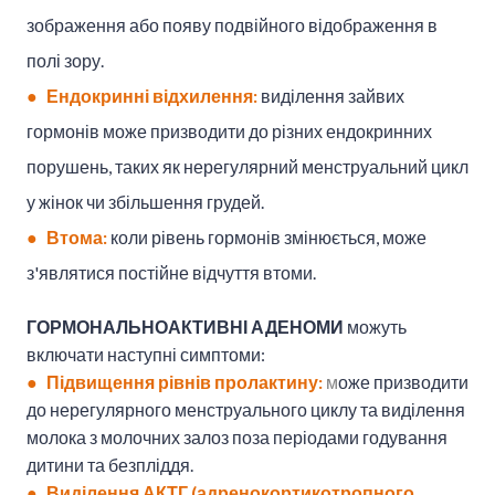
зображення або появу подвійного відображення в
полі зору.
●
Ендокринні відхилення:
виділення зайвих
гормонів може призводити до різних ендокринних
порушень, таких як нерегулярний менструальний цикл
у жінок чи збільшення грудей.
●
Втома:
коли рівень гормонів змінюється, може
з'являтися постійне відчуття втоми.
ГОРМОНАЛЬНОАКТИВНІ АДЕНОМИ
можуть
включати наступні симптоми:
● Підвищення рівнів пролактину:
м
оже призводити
до нерегулярного менструального циклу та виділення
молока з молочних залоз поза періодами годування
дитини та безпліддя.
● Виділення АКТГ (адренокортикотропного