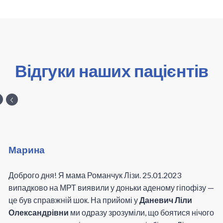
або радіохірургію, залежно від розміру пухлини, її типу
та інших факторів. Можливо, лікар також
порекомендує змінити лікування або додати інші
медикаменти для контролю гормонального рівня.
Відгуки наших пацієнтів
Марина
Доброго дня! Я мама Романчук Лізи. 25.01.2023
випадково на МРТ виявили у доньки аденому гіпофізу —
це був справжній шок. На прийомі у
Даневич Ліли
Олександрівни
ми одразу зрозуміли, що боятися нічого