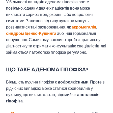
У більшості випадків аденома гіпофіза росте
повільно, однак у деяких пацієнтів вона може
викликати серйозні ендокринні або неврологічні
симптоми. Залежно від типу пухлини можуть
розвиватися такі захворювання, як
акромегалія
,
синдром Іценко-Кушинга
або інші гормональні
порушення. Саме тому важливо пройти правильну
діагностику та отримати консультацію спеціалістів, які
займаються патологією гіпофіза регулярно.
ЩО ТАКЕ АДЕНОМА ГІПОФІЗА?
Більшість пухлин гіпофіза є
доброякісними
. Проте в
рідкісних випадках може статися крововилив у
пухлину, що викликає стан, відомий як
апоплексія
гіпофіза
.