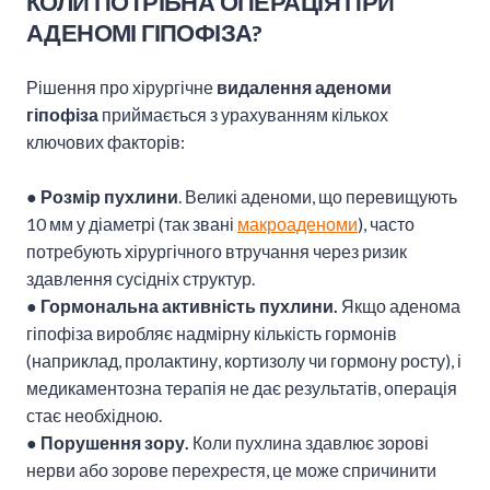
КОЛИ ПОТРІБНА ОПЕРАЦІЯ ПРИ
АДЕНОМІ ГІПОФІЗА?
Рішення про хірургічне
видалення аденоми
гіпофіза
приймається з урахуванням кількох
ключових факторів:
●
Розмір пухлини
. Великі аденоми, що перевищують
10 мм у діаметрі (так звані
макроаденоми
), часто
потребують хірургічного втручання через ризик
здавлення сусідніх структур.
●
Гормональна активність пухлини.
Якщо аденома
гіпофіза виробляє надмірну кількість гормонів
(наприклад, пролактину, кортизолу чи гормону росту), і
медикаментозна терапія не дає результатів, операція
стає необхідною.
●
Порушення зору.
Коли пухлина здавлює зорові
нерви або зорове перехрестя, це може спричинити