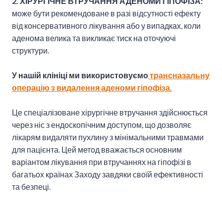
2. ХІРУРГІЧНЕ ВТРУЧАННЯ АДЕНОМИ ГІПОФІЗА:
може бути рекомендоване в разі відсутності ефекту
від консервативного лікування або у випадках, коли
аденома велика та викликає тиск на оточуючі
структури.
У нашій клініці ми використовуємо
трансназальну
операцію з видалення аденоми гіпофіза.
Це спеціалізоване хірургічне втручання здійснюється
через ніс з ендоскопічним доступом, що дозволяє
лікарям видаляти пухлину з мінімальними травмами
для пацієнта. Цей метод вважається основним
варіантом лікування при втручаннях на гіпофізі в
багатьох країнах Заходу завдяки своїй ефективності
та безпеці.