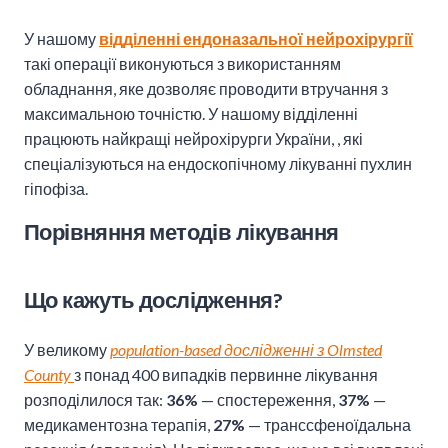
У нашому
відділенні ендоназальної нейрохірургії
такі операції виконуються з використанням
обладнання, яке дозволяє проводити втручання з
максимальною точністю. У нашому відділенні
працюють найкращі нейрохірурги України, , які
спеціалізуються на ендоскопічному лікуванні пухлин
гіпофіза.
Порівняння методів лікування
Що кажуть дослідження?
У великому
population-based дослідженні з Olmsted
County
з понад 400 випадків первинне лікування
розподілилося так:
36%
— спостереження,
37%
—
медикаментозна терапія,
27%
— транссфеноїдальна