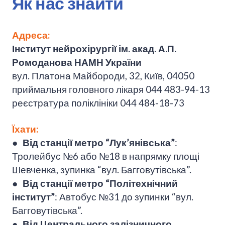
Як нас знайти
Адреса:
Інститут нейрохірургії ім. акад. А.П.
Ромоданова НАМН України
вул. Платона Майбороди, 32, Київ, 04050
приймальня головного лікаря 044 483-94-13
реєстратура поліклініки 044 484-18-73
Їхати:
●
Від станції метро “Лук’янівська”
:
Тролейбус №6 або №18 в напрямку площі
Шевченка, зупинка “вул. Багговутівська”.
●
Від станції метро “Політехнічний
інститут”
: Автобус №31 до зупинки “вул.
Багговутівська”.
●
Від Центрального залізничного