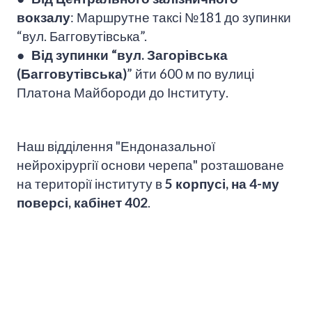
вокзалу
: Маршрутне таксі №181 до зупинки
“вул. Багговутівська”.
●
Від зупинки “вул. Загорівська
(Багговутівська)
” йти 600 м по вулиці
Платона Майбороди до Інституту.
Наш відділення "Ендоназальної
нейрохірургії основи черепа" розташоване
на території інституту в
5 корпусі, на 4-му
поверсі, кабінет 402
.