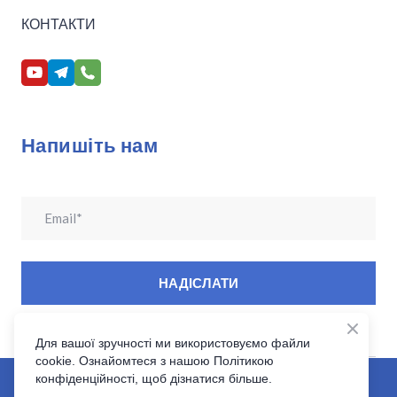
КОНТАКТИ
Напишіть нам
НАДІСЛАТИ
Для вашої зручності ми використовуємо файли
cookie. Ознайомтеся з нашою Політикою
Клініка Ендоназальної Нейрохірургїї основи черепа|
конфіденційності, щоб дізнатися більше.
Розробка сайту:VoBla