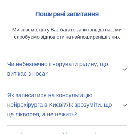
Поширені запитання
Ми знаємо, що у Вас багато запитань до нас, ми
спробуємо відповісти на найпоширеніші з них
Чи небезпечно ігнорувати рідину, що
витікає з носа?
Так, і це одна з найпоширеніших помилок.
Як записатися на консультацію
Прозора рідина з носа може виглядати як звичайний
нейрохірурга в Києві?Як зрозуміти, що
нежить, але якщо це спинномозкова рідина - без
лікування вона стає прямим шляхом для бактерій у
це лікворея, а не нежить?
мозок.
Головна відмінність - рідина прозора, водяниста і
її стає більше, коли ви нахиляєте голову вперед.