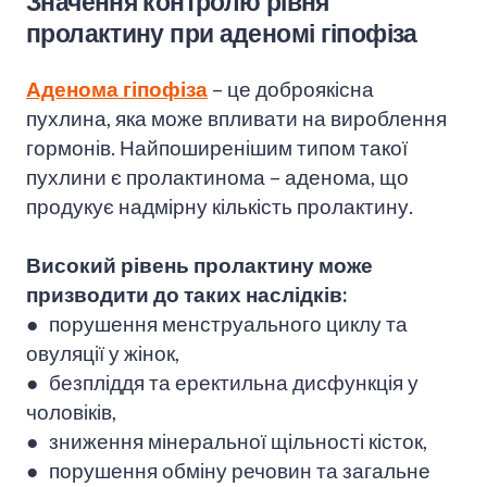
Значення контролю рівня
пролактину при аденомі гіпофіза
Аденома гіпофіза
– це доброякісна
пухлина, яка може впливати на вироблення
гормонів. Найпоширенішим типом такої
пухлини є пролактинома – аденома, що
продукує надмірну кількість пролактину.
Високий рівень пролактину може
призводити до таких наслідків:
● порушення менструального циклу та
овуляції у жінок,
● безпліддя та еректильна дисфункція у
чоловіків,
● зниження мінеральної щільності кісток,
● порушення обміну речовин та загальне