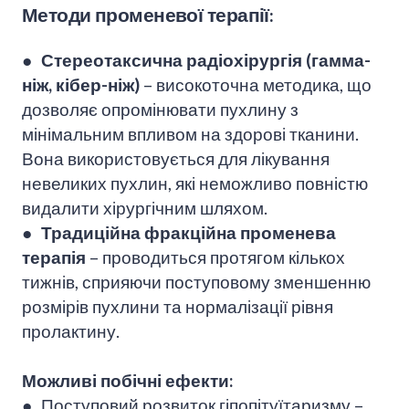
Методи променевої терапії:
● Стереотаксична радіохірургія (гамма-
ніж, кібер-ніж)
– високоточна методика, що
дозволяє опромінювати пухлину з
мінімальним впливом на здорові тканини.
Вона використовується для лікування
невеликих пухлин, які неможливо повністю
видалити хірургічним шляхом.
● Традиційна фракційна променева
терапія
– проводиться протягом кількох
тижнів, сприяючи поступовому зменшенню
розмірів пухлини та нормалізації рівня
пролактину.
Можливі побічні ефекти:
● Поступовий розвиток гіпопітуїтаризму –