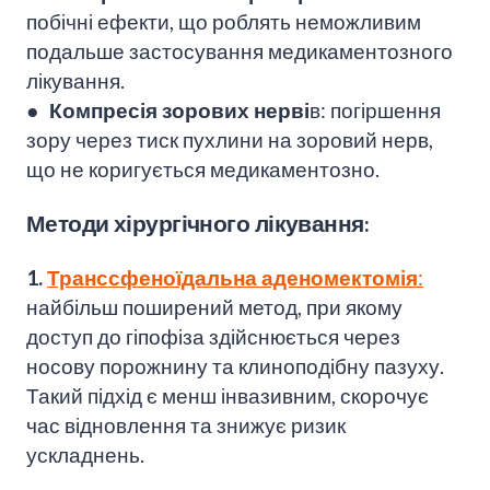
побічні ефекти, що роблять неможливим
подальше застосування медикаментозного
лікування.
● Компресія зорових нерві
в: погіршення
зору через тиск пухлини на зоровий нерв,
що не коригується медикаментозно.
Методи хірургічного лікування:
1.
Транссфеноїдальна аденомектомія
:
найбільш поширений метод, при якому
доступ до гіпофіза здійснюється через
носову порожнину та клиноподібну пазуху.
Такий підхід є менш інвазивним, скорочує
час відновлення та знижує ризик
ускладнень.​