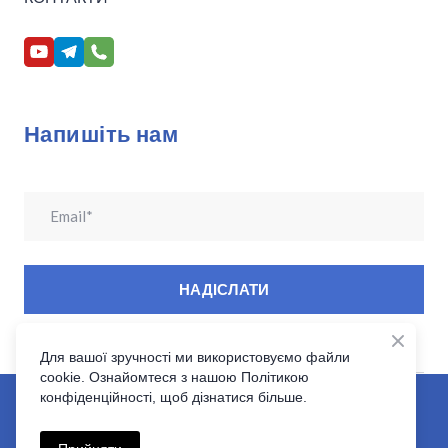
Напишіть нам
НАДІСЛАТИ
Для вашої зручності ми використовуємо файли
cookie. Ознайомтеся з нашою Політикою
Клініка Ендоназальної Нейрохірургїї основи черепа|
конфіденційності, щоб дізнатися більше.
Розробка сайту:VoBla