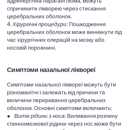
адренергічна парагангліома, можуть
спричинити лікворею через стискання
церебральних оболонок.
4.
Хірургічні процедури
: Пошкодження
церебральних оболонок може виникнути під
час хірургічних операцій на мозку або
носовій порожнині.
Симптоми назальної ліквореї
Симптоми назальної ліквореї можуть бути
різноманітні і залежать від причини та
величини переривання церебральних
оболонок. Основні симптоми включають:
● Витік рідини з носа:
Виливання розчину
спинномозкової рідини через нос може бути