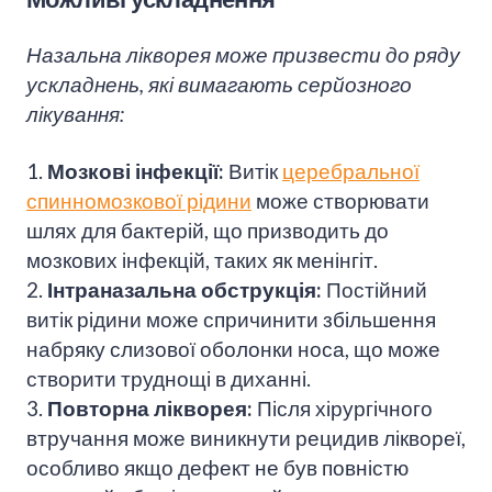
Можливі ускладнення
Назальна лікворея може призвести до ряду
ускладнень, які вимагають серйозного
лікування:
1.
Мозкові інфекції:
Витік
церебральної
спинномозкової рідини
може створювати
шлях для бактерій, що призводить до
мозкових інфекцій, таких як менінгіт.
2.
Інтраназальна обструкція:
Постійний
витік рідини може спричинити збільшення
набряку слизової оболонки носа, що може
створити труднощі в диханні.
3.
Повторна лікворея:
Після хірургічного
втручання може виникнути рецидив ліквореї,
особливо якщо дефект не був повністю