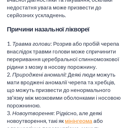
недостатня увага може призвести до
серйозних ускладнень.
Причини назальної ліквореї
1.
Травма голови
: Розрив або пробій черепа
внаслідок травми голови може спричинити
переривання церебральної спинномозкової
рідини з мозку в носову порожнину.
2.
Природжені аномалії:
Деякі люди можуть
мати вроджені аномалії черепа та хребців,
що можуть призвести до ненормального
зв'язку між мозковими оболонками і носовою
порожниною.
3.
Новоутворення
: Рідкісно, але деякі
новоутворення, такі як
мінінгеома
або