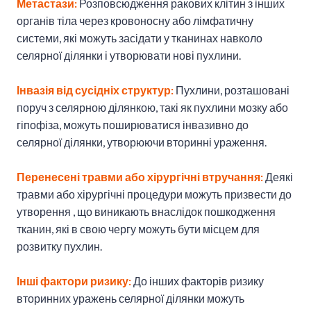
Метастази:
Розповсюдження ракових клітин з інших
органів тіла через кровоносну або лімфатичну
системи, які можуть засідати у тканинах навколо
селярної ділянки і утворювати нові пухлини.
Інвазія від сусідніх структур:
Пухлини, розташовані
поруч з селярною ділянкою, такі як пухлини мозку або
гіпофіза, можуть поширюватися інвазивно до
селярної ділянки, утворюючи вторинні ураження.
Перенесені травми або хірургічні втручання:
Деякі
травми або хірургічні процедури можуть призвести до
утворення , що виникають внаслідок пошкодження
тканин, які в свою чергу можуть бути місцем для
розвитку пухлин.
Інші фактори ризику:
До інших факторів ризику
вторинних уражень селярної ділянки можуть