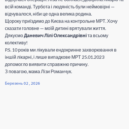
всій команді. Турбота і людяність були неймовірні —
відчувалося, ніби це одна велика родина.
Щороку приїздимо до Києва на контрольне МРТ. Хочу
сказати головне — моїй дитині врятували життя.
Дякуємо
Даневич Лілі Олександрівні
та всьому
колективу!
P.S. 10 років ми лікували ендокринне захворювання в
іншій лікарні, і лише випадкове МРТ 25.01.2023
допомогло виявити справжню причину.
З повагою, мама Лізи Романчук.
Березень 02 , 2026