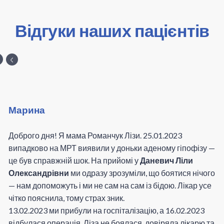
Відгуки наших пацієнтів
Марина
Доброго дня! Я мама Романчук Лізи. 25.01.2023
випадково на МРТ виявили у доньки аденому гіпофізу —
це був справжній шок. На прийомі у
Даневич Ліли
Олександрівни
ми одразу зрозуміли, що боятися нічого
— нам допоможуть і ми не сам на сам із бідою. Лікар усе
чітко пояснила, тому страх зник.
13.02.2023 ми прибули на госпіталізацію, а 16.02.2023
відбулася операція. Ліза не боялася, довіряла лікарю та