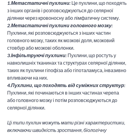
1.Метастатичні пухлини:
Це пухлини, що походять
з інших органів і розповсюджуються до селярної
ділянки через кровоносну або лімфатичну систему.
2.Метастатичні пухлини головного мозку:
Пухлини, які розповсюджуються з інших частин
головного мозку, таких як мозкові доля, мозковий
стовбур або мозкові оболонки.
3.Інфільтруючі пухлини:
Пухлини, що ростуть у
навколишніх тканинах та структурах селярної ділянки,
таких як пухлини гіпофіза або гіпоталамуса, інвазивно
впливаючи на них.
4.Пухлини, що походять від суміжних структур:
Пухлини, які починаються в інших частинах черепа
або головного мозку і потім розповсюджуються до
селярної ділянки.
Ці типи пухлин можуть мати різні характеристики,
включаючи швидкість зростання, біологічну