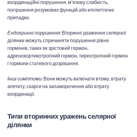
координаційні порушення, м'язову слабкість,
погіршення розумових функцій або епілептичні
припадки.
Ендокринні порушення:
Вторинні ураження селярної
ділянки можуть спричиняти порушення рівня
гормонів, таких як зрістовий гормон,
адренокортикотропний гормон, тиреотропний гормон
і гормони статевого дозрівання.
Інші симптоми:
Вони можуть включати втому, втрату
апетиту, скарги на запаморочення або втрату
координації.
Типи вторинних уражень селярної
ділянки