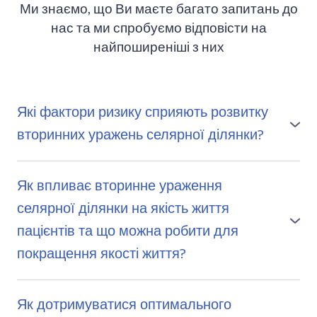
Ми знаємо, що Ви маєте багато запитань до
нас та ми спробуємо відповісти на
найпоширеніші з них
Які фактори ризику сприяють розвитку
вторинних уражень селярної ділянки?
Фактори ризику, що сприяють розвитку вторинних
уражень селярної ділянки, включають ускладнення
Як впливає вторинне ураження
після перших операцій, неефективну акушерсько-
селярної ділянки на якість життя
гінекологічну практику та інші хронічні захворювання,
такі як цукровий діабет.
пацієнтів та що можна робити для
покращення якості життя?
Вторинне ураження селярної ділянки може значно
погіршувати якість життя пацієнтів через фізичні та
Як дотримуватися оптимального
емоційні труднощі, і для покращення цієї якості