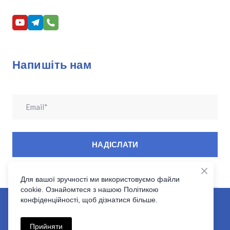
Напишіть нам
НАДІСЛАТИ
Для вашої зручності ми використовуємо файли
cookie. Ознайомтеся з нашою Політикою
Клініка Ендоназальної Нейрохірургїї основи черепа|
конфіденційності, щоб дізнатися більше.
Розробка сайту:VoBla
Прийняти
Контент менеджмент:
Katrin Kachala